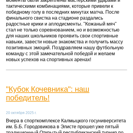
моменты были закреплены мастерскими ударами и
тактическими комбинациями, которые привели к
победному голу в последних минутах матча. После
финального свистка на стадионе раздались
радостные крики и аплодисменты. "Кожаный мяч"
стал не только соревнованием, но и возможностью
для наших школьников проявить свои спортивные
навыки, завести новые знакомства и получить массу
позитивных эмоций. Поздравляем нашу футбольную
команду с этой замечательной победой и желаем
новых успехов на спортивных аренах!
"Кубок Кочевника": наш
победитель!
20 октября 2025 г.
Вчера в спорткомплексе Калмыцкого госуниверситета
им. Б.Б. Городовикова в Элисте прошел уже пятый
традиционный Открытый республиканский турнир по