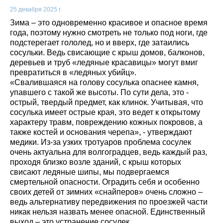
25 декабря 2025 г.
Зима – это одновременно красивое и опасное время
года, поэтому нужно смотреть не только под ноги, где
подстерегает гололед, но и вверх, где затаились
сосульки. Ведь свисающие с крыш домов, балконов,
деревьев и труб «ледяные красавицы» могут вмиг
превратиться в «ледяных убийц».
«Свалившаяся на голову сосулька опаснее камня,
упавшего с такой же высоты. По сути дела, это -
острый, твердый предмет, как клинок. Учитывая, что
сосулька имеет острые края, это ведет к открытому
характеру травм, повреждению кожных покровов, а
также костей и основания черепа», - утверждают
медики. Из-за узких тротуаров проблема сосулек
очень актуальна для волгоградцев, ведь каждый раз,
проходя близко возле зданий, с крыш которых
свисают ледяные шипы, мы подвергаемся
смертельной опасности. Оградить себя и особенно
своих детей от зимних «снайперов» очень сложно –
ведь альтернативу передвижения по проезжей части
никак нельзя назвать менее опасной. Единственный
выход – это устранение сосулек.