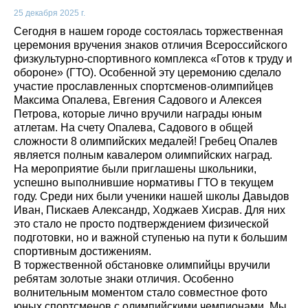
25 декабря 2025 г.
Сегодня в нашем городе состоялась торжественная
церемония вручения знаков отличия Всероссийского
физкультурно‑спортивного комплекса «Готов к труду и
обороне» (ГТО). Особенной эту церемонию сделало
участие прославленных спортсменов‑олимпийцев
Максима Опалева, Евгения Садового и Алексея
Петрова, которые лично вручили награды юным
атлетам. На счету Опалева, Садового в общей
сложности 8 олимпийских медалей! Гребец Опалев
является полным кавалером олимпийских наград.
На мероприятие были приглашены школьники,
успешно выполнившие нормативы ГТО в текущем
году. Среди них были ученики нашей школы Давыдов
Иван, Пискаев Александр, Ходжаев Хисрав. Для них
это стало не просто подтверждением физической
подготовки, но и важной ступенью на пути к большим
спортивным достижениям.
В торжественной обстановке олимпийцы вручили
ребятам золотые знаки отличия. Особенно
волнительным моментом стало совместное фото
юных спортсменов с олимпийскими чемпионами. Мы