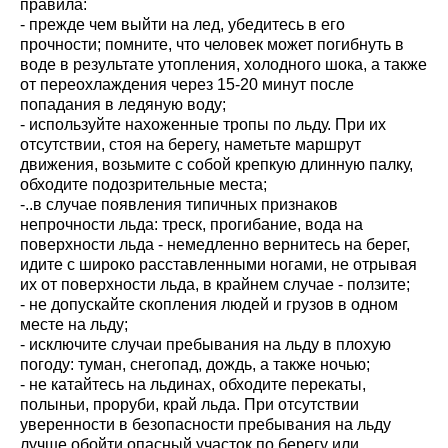
правила:
- прежде чем выйти на лед, убедитесь в его
прочности; помните, что человек может погибнуть в
воде в результате утопления, холодного шока, а также
от переохлаждения через 15-20 минут после
попадания в ледяную воду;
- используйте нахоженные тропы по льду. При их
отсутствии, стоя на берегу, наметьте маршрут
движения, возьмите с собой крепкую длинную палку,
обходите подозрительные места;
-..в случае появления типичных признаков
непрочности льда: треск, прогибание, вода на
поверхности льда - немедленно вернитесь на берег,
идите с широко расставленными ногами, не отрывая
их от поверхности льда, в крайнем случае - ползите;
- не допускайте скопления людей и грузов в одном
месте на льду;
- исключите случаи пребывания на льду в плохую
погоду: туман, снегопад, дождь, а также ночью;
- не катайтесь на льдинах, обходите перекаты,
полыньи, проруби, край льда. При отсутствии
уверенности в безопасности пребывания на льду
лучше обойти опасный участок по берегу или