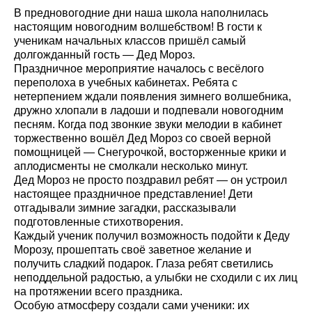
В предновогодние дни наша школа наполнилась
настоящим новогодним волшебством! В гости к
ученикам начальных классов пришёл самый
долгожданный гость — Дед Мороз.
Праздничное мероприятие началось с весёлого
переполоха в учебных кабинетах. Ребята с
нетерпением ждали появления зимнего волшебника,
дружно хлопали в ладоши и подпевали новогодним
песням. Когда под звонкие звуки мелодии в кабинет
торжественно вошёл Дед Мороз со своей верной
помощницей — Снегурочкой, восторженные крики и
аплодисменты не смолкали несколько минут.
Дед Мороз не просто поздравил ребят — он устроил
настоящее праздничное представление! Дети
отгадывали зимние загадки, рассказывали
подготовленные стихотворения.
Каждый ученик получил возможность подойти к Деду
Морозу, прошептать своё заветное желание и
получить сладкий подарок. Глаза ребят светились
неподдельной радостью, а улыбки не сходили с их лиц
на протяжении всего праздника.
Особую атмосферу создали сами ученики: их