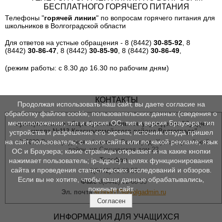
БЕСПЛАТНОГО ГОРЯЧЕГО ПИТАНИЯ
Телефоны "
горячей линии
" по вопросам горячего питания для
школьников в Волгоградской области
Для ответов на устные обращения - 8 (8442)
30-85-92
, 8
(8442)
30-86-47
, 8 (8442)
30-85-90
, 8 (8442)
30-86-49
,
(режим работы: с 8.30 до 16.30 по рабочим дням)
КОНТАКТЫ
Продолжая использовать наш сайт, вы даете согласие на
обработку файлов cookie, пользовательских данных (сведения о
местоположении; тип и версия ОС; тип и версия Браузера; тип
муниципальное общеобразовательное учреждение "Средняя
школа №113 Красноармейского района Волгограда"
устройства и разрешение его экрана; источник откуда пришел
на сайт пользователь; с какого сайта или по какой рекламе; язык
400029 Волгоградская область, г. Волгоград, Красноармейский
район, ул.Саушинская дом 22
ОС и Браузера; какие страницы открывает и на какие кнопки
Телефон
нажимает пользователь; ip-адрес) в целях функционирования
сайта и проведения статистических исследований и обзоров.
8(8442) 62-68-55
Если вы не хотите, чтобы ваши данные обрабатывались,
Факс
8(8442) 62-68-55
покиньте сайт.
Эл. почта
school113@volgadmin.ru
Согласен
ИНФОРМАЦИЯ ДЛЯ УЧАЩИХСЯ