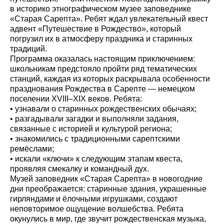
в историко этнографическом музее заповеднике
«Старая Сарепта». Ребят ждал увлекательный квест
адвент «Путешествие в Рождество», который
погрузил их в атмосферу праздника и старинных
традиций.
Программа оказалась настоящим приключением:
школьникам предстояло пройти ряд тематических
станций, каждая из которых раскрывала особенности
празднования Рождества в Сарепте — немецком
поселении XVIII–XIX веков. Ребята:
• узнавали о старинных рождественских обычаях;
• разгадывали загадки и выполняли задания,
связанные с историей и культурой региона;
• знакомились с традиционными сарептскими
ремёслами;
• искали «ключи» к следующим этапам квеста,
проявляя смекалку и командный дух.
Музей заповедник «Старая Сарепта» в новогодние
дни преображается: старинные здания, украшенные
гирляндами и ёлочными игрушками, создают
неповторимое ощущение волшебства. Ребята
окунулись в мир, где звучит рождественская музыка,