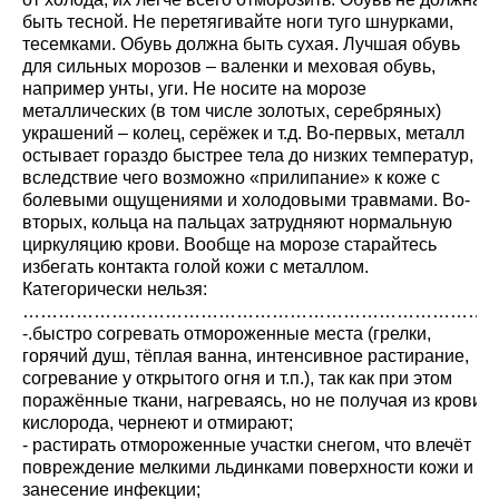
быть тесной. Не перетягивайте ноги туго шнурками,
тесемками. Обувь должна быть сухая. Лучшая обувь
для сильных морозов – валенки и меховая обувь,
например унты, уги. Не носите на морозе
металлических (в том числе золотых, серебряных)
украшений – колец, серёжек и т.д. Во-первых, металл
остывает гораздо быстрее тела до низких температур,
вследствие чего возможно «прилипание» к коже с
болевыми ощущениями и холодовыми травмами. Во-
вторых, кольца на пальцах затрудняют нормальную
циркуляцию крови. Вообще на морозе старайтесь
избегать контакта голой кожи с металлом.
Категорически нельзя:
…………………………………………………………………….
-.быстро согревать отмороженные места (грелки,
горячий душ, тёплая ванна, интенсивное растирание,
согревание у открытого огня и т.п.), так как при этом
поражённые ткани, нагреваясь, но не получая из крови
кислорода, чернеют и отмирают;
- растирать отмороженные участки снегом, что влечёт
повреждение мелкими льдинками поверхности кожи и
занесение инфекции;