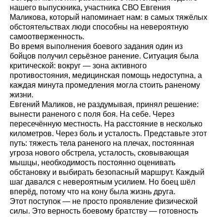
нашего выпускника, участника СВО Евгения
Маликова, который напоминает нам: в самых тяжёлых
обстоятельствах люди способны на невероятную
самоотверженность.
Во время выполнения боевого задания один из
бойцов получил серьёзное ранение. Ситуация была
критической: вокруг — зона активного
противостояния, медицинская помощь недоступна, а
каждая минута промедления могла стоить раненому
жизни.
Евгений Маликов, не раздумывая, принял решение:
вынести раненого с поля боя. На себе. Через
пересечённую местность. На расстояние в несколько
километров. Через боль и усталость. Представьте этот
путь: тяжесть тела раненого на плечах, постоянная
угроза нового обстрела, усталость, сковывающая
мышцы, необходимость постоянно оценивать
обстановку и выбирать безопасный маршрут. Каждый
шаг давался с невероятным усилием. Но боец шёл
вперёд, потому что на кону была жизнь друга.
Этот поступок — не просто проявление физической
силы. Это верность боевому братству — готовность