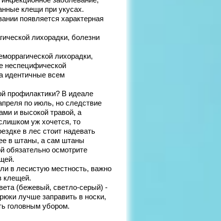
 инфекционное заболевание,
нные клещи при укусах.
вании появляется характерная
гической лихорадки, болезни
еморрагической лихорадки,
ве неспецифической
а идентичные всем
ой профилактики? В идеале
апреля по июль, но следствие
ками и высокой травой, а
слишком уж хочется, то
оездке в лес стоит надевать
ее в штаны, а сам штаны
ой обязательно осмотрите
щей.
или в лесистую местность, важно
в клещей.
ета (бежевый, светло-серый) -
рюки лучше заправить в носки,
ыть головным убором.