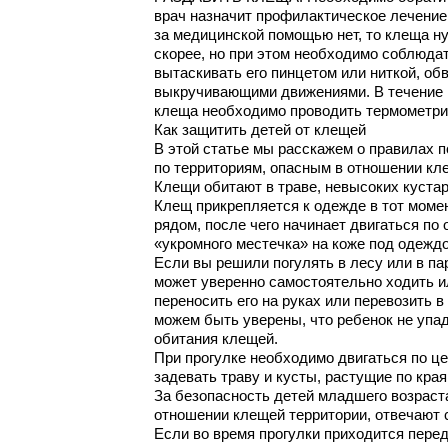
врач назначит профилактическое лечение
за медицинской помощью нет, то клеща н
скорее, но при этом необходимо соблюда
вытаскивать его пинцетом или ниткой, об
выкручивающими движениями. В течение 
клеща необходимо проводить термометрию
Как защитить детей от клещей
В этой статье мы расскажем о правилах п
по территориям, опасным в отношении кл
Клещи обитают в траве, невысоких кустарн
Клещ прикрепляется к одежде в тот момен
рядом, после чего начинает двигаться по
«укромного местечка» на коже под одеждо
Если вы решили погулять в лесу или в п
может уверенно самостоятельно ходить и
переносить его на руках или перевозить в
можем быть уверены, что ребенок не упаде
обитания клещей.
При прогулке необходимо двигаться по це
задевать траву и кусты, растущие по края
За безопасность детей младшего возраст
отношении клещей территории, отвечают
Если во время прогулки приходится перед