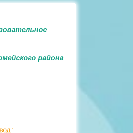
зовательное
рмейского района
вод"