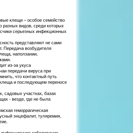
овые клещи – особое семейство
 разных видов, среди которых
осчики серьезных инфекционных
сность представляют не сами
т. Передача возбудителя
леща, наползании,
ками.
ит из-за укуса
чаи передачи вируса при
мнить, что контактный путь
и клеща и последующем переносе
х, садовых участках, базах
щах - везде, где не была
мская геморрагическая
усный энцефалит, туляремия,
гие.