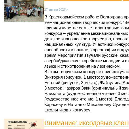
27 апреля 2026 г.
В Красноармейском районе Волгограда п
межнациональный творческий конкурс "Ве
приняли участие самые талантливые юны
конкурса – укрепление межнациональных 
детское и юношеское творчество, пропаг
национальных культур. Участники конкур
способности в вокале, хореографии и дру
время мероприятия звучали русские, каза
азербайджанские, корейские мелодии и ст
языке и стихотворения на лезгинском.
В этом творческом конкурсе приняли уча
Виктория (рисунок, 1 место; художествен
Евгений (рисунок, 2 место), Файзулина Ар
3 место); Назаров Заки (оригинальный жан
Елизавета (художественное чтение, 3 мес
(художественное чтение, 1 место). Благо
Карасеву и Наталью Михайловну Суходол
школьников к конкурсу!
Внимание: иксодовые клещ