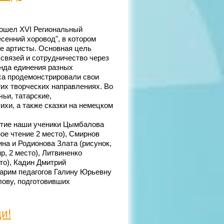
рошел XVI Региональный
сенний хоровод", в котором
е артисты. Основная цель
связей и сотрудничество через
анда единения разных
са продемонстрировали свои
гих творческих направлениях. Во
чьи, татарские,
ихи, а также сказки на немецком
стие наши ученики Цымбалова
ное чтение 2 место), Смирнов
ина и Родионова Злата (рисунок,
р, 2 место), Литвиненко
то), Кадин Дмитрий
дарим педагогов Галину Юрьевну
ову, подготовивших
и!