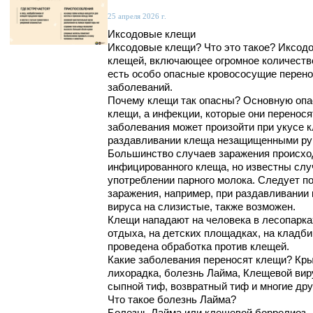
25 апреля 2026 г.
Иксодовые клещи
Иксодовые клещи? Что это такое? Иксод
клещей, включающее огромное количество
есть особо опасные кровососущие перен
заболеваний.
Почему клещи так опасны? Основную опа
клещи, а инфекции, которые они перенося
заболевания может произойти при укусе к
раздавливании клеща незащищенными ру
Большинство случаев заражения происход
инфицированного клеща, но известны слу
употреблении парного молока. Следует по
заражения, например, при раздавливани
вируса на слизистые, также возможен.
Клещи нападают на человека в лесопарка
отдыха, на детских площадках, на кладби
проведена обработка против клещей.
Какие заболевания переносят клещи? Кры
лихорадка, болезнь Лайма, Клещевой вир
сыпной тиф, возвратный тиф и многие дру
Что такое болезнь Лайма?