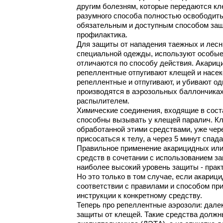
другим болезням, которые передаются кл
разумного способа полностью освободить
обязательным и доступным способом защ
профилактика.
Для защиты от нападения таежных и лес
специальной одежды, используют особые
отличаются по способу действия. Акариц
репеллентные отпугивают клещей и насек
репеллентные и отпугивают, и убивают о
производятся в аэрозольных баллончиках
распылителем.
Химические соединения, входящие в сост
способны вызывать у клещей паралич. К
обработанной этими средствами, уже чер
присосаться к телу, а через 5 минут спад
Правильное применение акарицидных ил
средств в сочетании с использованием з
наиболее высокий уровень защиты - прак
Но это только в том случае, если акариц
соответствии с правилами и способом пр
инструкции к конкретному средству.
Теперь про репеллентные аэрозоли: далек
защиты от клещей. Такие средства должн