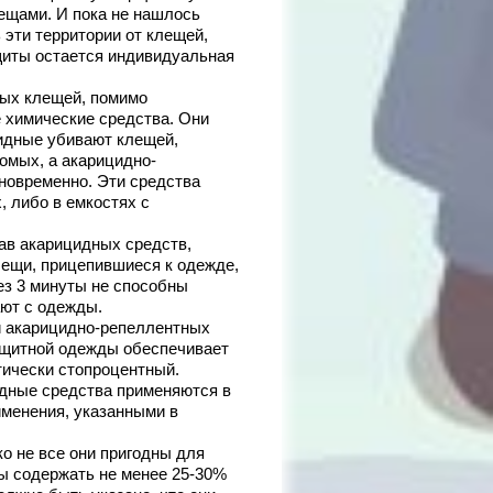
ещами. И пока не нашлось
 эти территории от клещей,
иты остается индивидуальная
ных клещей, помимо
 химические средства. Они
идные убивают клещей,
омых, а акарицидно-
дновременно. Эти средства
, либо в емкостях с
ав акарицидных средств,
лещи, прицепившиеся к одежде,
ез 3 минуты не способны
ают с одежды.
и акарицидно-репеллентных
ащитной одежды обеспечивает
тически стопроцентный.
идные средства применяются в
именения, указанными в
о не все они пригодны для
ы содержать не менее 25-30%