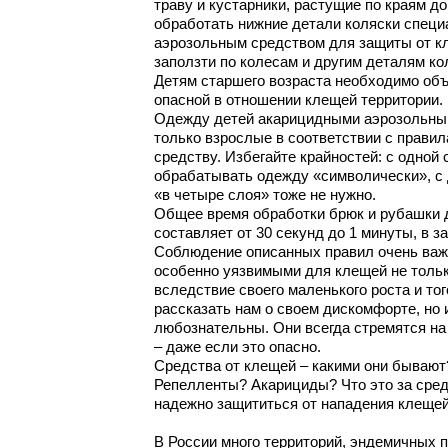
траву и кустарники, растущие по краям д
обработать нижние детали коляски спец
аэрозольным средством для защиты от к
заползти по колесам и другим деталям кол
Детям старшего возраста необходимо об
опасной в отношении клещей территории.
Одежду детей акарицидными аэрозольны
только взрослые в соответствии с правил
средству. Избегайте крайностей: с одной 
обрабатывать одежду «символически», с 
«в четыре слоя» тоже не нужно.
Общее время обработки брюк и рубашки д
составляет от 30 секунд до 1 минуты, в 
Соблюдение описанных правил очень важ
особенно уязвимыми для клещей не толь
вследствие своего маленького роста и того
рассказать нам о своем дискомфорте, но и
любознательны. Они всегда стремятся на
– даже если это опасно.
Средства от клещей – какими они бывают
Репелленты? Акарициды? Что это за сре
надежно защититься от нападения клещей
В России много территорий, эндемичных 