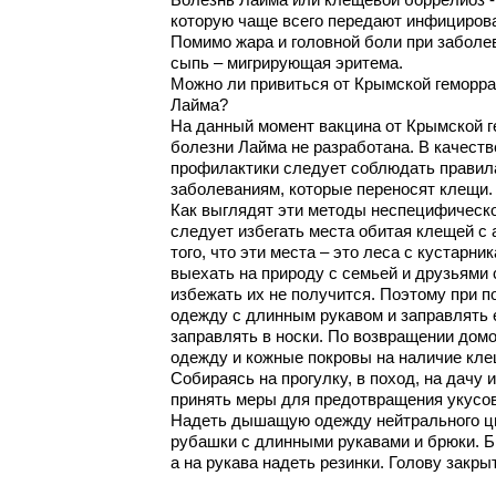
Болезнь Лайма или клещевой боррелиоз -
которую чаще всего передают инфицирова
Помимо жара и головной боли при заболе
сыпь – мигрирующая эритема.
Можно ли привиться от Крымской геморра
Лайма?
На данный момент вакцина от Крымской г
болезни Лайма не разработана. В качест
профилактики следует соблюдать правил
заболеваниям, которые переносят клещи.
Как выглядят эти методы неспецифическ
следует избегать места обитая клещей с 
того, что эти места – это леса с кустарни
выехать на природу с семьей и друзьями 
избежать их не получится. Поэтому при п
одежду с длинным рукавом и заправлять 
заправлять в носки. По возвращении дом
одежду и кожные покровы на наличие кле
Собираясь на прогулку, в поход, на дачу 
принять меры для предотвращения укусо
Надеть дышащую одежду нейтрального цв
рубашки с длинными рукавами и брюки. Б
а на рукава надеть резинки. Голову закр