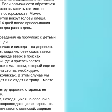
. Если возможности обратиться
ужно вытащить как можно
ть осторожность. Можно
витой вокруг головы клеща,
14 дней после присасывания
 два раза в день.
оведения на прогулках с детьми
ещей.
иках и никогда – на деревьях.
т, когда человек оказывается
 одежде вверх в поисках
й, где и присасывается.
арке с малышом, который еще не
ли стоять, необходимо
 колясках. В этом случае мы
т и не сядет на траву – место
нтру дорожек, стараясь не
м.
а, находящихся на опасной в
 сопровождающие их взрослые.
вигаться с коляской, задевая