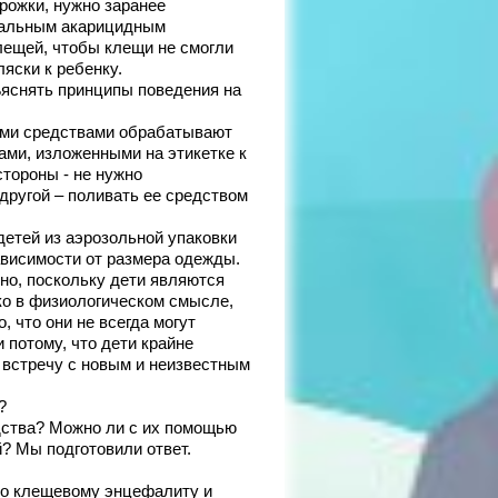
орожки, нужно заранее
иальным акарицидным
лещей, чтобы клещи не смогли
яски к ребенку.
ъяснять принципы поведения на
ми средствами обрабатывают
ами, изложенными на этикетке к
стороны - не нужно
другой – поливать ее средством
етей из аэрозольной упаковки
зависимости от размера одежды.
но, поскольку дети являются
ко в физиологическом смысле,
, что они не всегда могут
 потому, что дети крайне
 встречу с новым и неизвестным
?
дства? Можно ли с их помощью
? Мы подготовили ответ.
по клещевому энцефалиту и