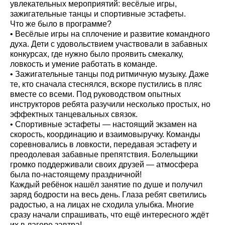
увлекательных мероприятий: весёлые игры,
зажигательные танцы и спортивные эстафеты.
Что же было в программе?
• Весёлые игры на сплочение и развитие командного
духа. Дети с удовольствием участвовали в забавных
конкурсах, где нужно было проявить смекалку,
ловкость и умение работать в команде.
• Зажигательные танцы под ритмичную музыку. Даже
те, кто сначала стеснялся, вскоре пустились в пляс
вместе со всеми. Под руководством опытных
инструкторов ребята разучили несколько простых, но
эффектных танцевальных связок.
• Спортивные эстафеты — настоящий экзамен на
скорость, координацию и взаимовыручку. Команды
соревновались в ловкости, передавая эстафету и
преодолевая забавные препятствия. Болельщики
громко поддерживали своих друзей — атмосфера
была по‑настоящему праздничной!
Каждый ребёнок нашёл занятие по душе и получил
заряд бодрости на весь день. Глаза ребят светились
радостью, а на лицах не сходила улыбка. Многие
сразу начали спрашивать, что ещё интересного ждёт
их в лагере завтра!