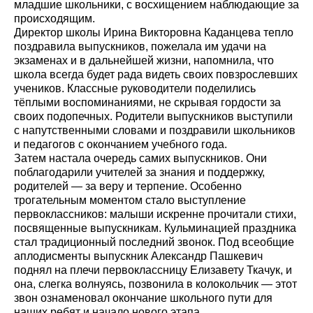
младшие школьники, с восхищением наблюдающие за
происходящим.
Директор школы Ирина Викторовна Каданцева тепло
поздравила выпускников, пожелала им удачи на
экзаменах и в дальнейшей жизни, напомнила, что
школа всегда будет рада видеть своих повзрослевших
учеников. Классные руководители поделились
тёплыми воспоминаниями, не скрывая гордости за
своих подопечных. Родители выпускников выступили
с напутственными словами и поздравили школьников
и педагогов с окончанием учебного года.
Затем настала очередь самих выпускников. Они
поблагодарили учителей за знания и поддержку,
родителей — за веру и терпение. Особенно
трогательным моментом стало выступление
первоклассников: малыши искренне прочитали стихи,
посвященные выпускникам. Кульминацией праздника
стал традиционный последний звонок. Под всеобщие
аплодисменты выпускник Александр Пашкевич
поднял на плечи первоклассницу Елизавету Ткачук, и
она, слегка волнуясь, позвонила в колокольчик — этот
звон ознаменовал окончание школьного пути для
наших ребят и начало нового этапа.