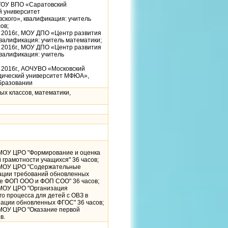
 ГОУ ВПО «Саратовский
й университет
ского», квалификация: учитель
ов;
 2016г., МОУ ДПО «Центр развития
валификация: учитель математики;
 2016г., МОУ ДПО «Центр развития
валификация: учитель
 2016г., АОЧУВО «Московский
ический университет МФЮА»,
бразовании
ых классов, математики,
 МОУ ЦРО "Формирование и оценка
грамотности учащихся" 36 часов;
 МОУ ЦРО "Содержательные
ации требований обновленных
те ФОП ООО и ФОП СОО" 36 часов;
 МОУ ЦРО "Организация
о процесса для детей с ОВЗ в
зации обновленных ФГОС" 36 часов;
 МОУ ЦРО "Оказание первой
в.