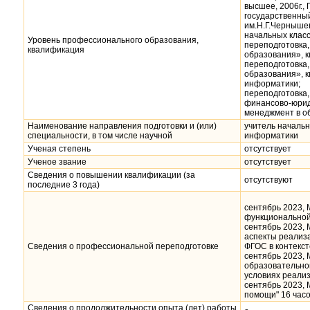
высшее, 2006г.,
государственны
им.Н.Г.Чернышев
начальных класс
Уровень профессионального образования,
переподготовка,
квалификация
образования», к
переподготовка,
образования», к
информатики;
переподготовка,
финансово-юрид
менеджмент в о
Наименование направления подготовки и (или)
учитель начальн
специальности, в том числе научной
информатики
Ученая степень
отсутствует
Ученое звание
отсутствует
Сведения о повышении квалификации (за
отсутствуют
последние 3 года)
сентябрь 2023,
функциональной 
сентябрь 2023,
аспекты реализ
Сведения о профессиональной переподготовке
ФГОС в контекс
сентябрь 2023,
образовательног
условиях реали
сентябрь 2023,
помощи" 16 часо
Сведения о продолжительности опыта (лет) работы