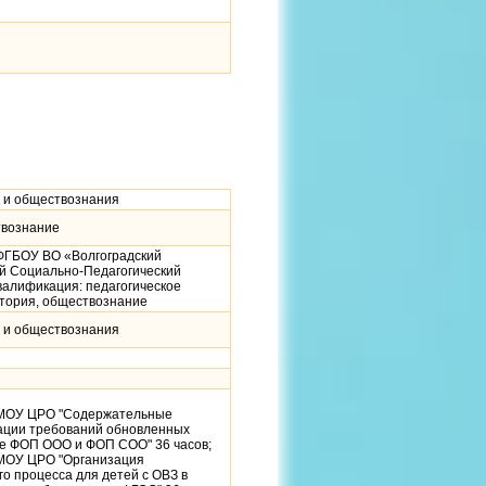
и и обществознания
твознание
 ФГБОУ ВО «Волгоградский
й Социально-Педагогический
валификация: педагогическое
стория, обществознание
и и обществознания
 МОУ ЦРО "Содержательные
ации требований обновленных
те ФОП ООО и ФОП СОО" 36 часов;
 МОУ ЦРО "Организация
о процесса для детей с ОВЗ в