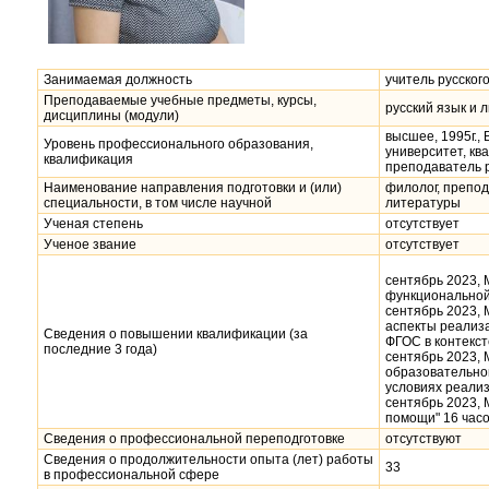
Занимаемая должность
учитель русског
Преподаваемые учебные предметы, курсы,
русский язык и 
дисциплины (модули)
высшее, 1995г.,
Уровень профессионального образования,
университет, кв
квалификация
преподаватель р
Наименование направления подготовки и (или)
филолог, препод
специальности, в том числе научной
литературы
Ученая степень
отсутствует
Ученое звание
отсутствует
сентябрь 2023,
функциональной 
сентябрь 2023,
аспекты реализ
Сведения о повышении квалификации (за
ФГОС в контекс
последние 3 года)
сентябрь 2023,
образовательног
условиях реали
сентябрь 2023,
помощи" 16 часо
Сведения о профессиональной переподготовке
отсутствуют
Сведения о продолжительности опыта (лет) работы
33
в профессиональной сфере