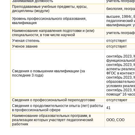
Занимаемая должность
учитель географ
Преподаваемые учебные предметы, курсы,
биология, геогр
дисциплины (модули)
высшее, 1984г.,
Уровень профессионального образования,
педагогический 
квалификация
квалификация: у
Наименование направления подготовки и (или)
учитель географ
специальности, в том числе научной
Ученая степень
отсутствует
Ученое звание
отсутствует
сентябрь 2023,
функциональной 
сентябрь 2023,
аспекты реализ
Сведения о повышении квалификации (за
ФГОС в контекс
последние 3 года)
сентябрь 2023,
образовательног
условиях реали
сентябрь 2023,
помощи" 16 часо
Сведения о профессиональной переподготовке
отсутствуют
Сведения о продолжительности опыта (лет) работы
41
в профессиональной сфере
Наименование образовательных программ, в
реализации которых участвует педагогический
ООО, СОО
работник