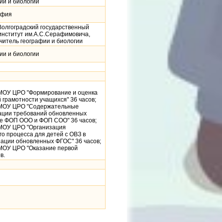
ии и биологии
афия
 Волгоградский государственный
институт им.А.С.Серафимовича,
читель географии и биологии
ии и биологии
 МОУ ЦРО "Формирование и оценка
грамотности учащихся" 36 часов;
 МОУ ЦРО "Содержательные
ации требований обновленных
те ФОП ООО и ФОП СОО" 36 часов;
 МОУ ЦРО "Организация
о процесса для детей с ОВЗ в
зации обновленных ФГОС" 36 часов;
 МОУ ЦРО "Оказание первой
в.