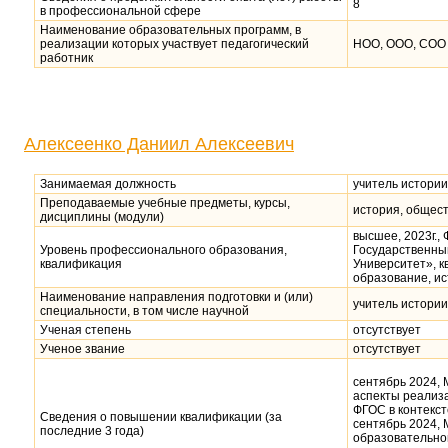
8
в профессиональной сфере
Наименование образовательных программ, в
реализации которых участвует педагогический
НОО, ООО, СОО
работник
Алексеенко Даниил Алексеевич
Занимаемая должность
учитель истори
Преподаваемые учебные предметы, курсы,
история, общес
дисциплины (модули)
высшее, 2023г.,
Уровень профессионального образования,
Государственны
квалификация
Университет», к
образование, и
Наименование направления подготовки и (или)
учитель истори
специальности, в том числе научной
Ученая степень
отсутствует
Ученое звание
отсутствует
сентябрь 2024,
аспекты реализ
ФГОС в контекс
Сведения о повышении квалификации (за
сентябрь 2024,
последние 3 года)
образовательног