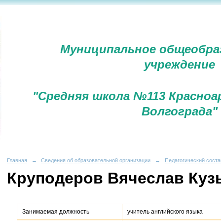
Муниципальное общеобра
учреждение
"Средняя школа №113 Красноа
Волгограда"
Главная
→
Сведения об образовательной организации
→
Педагогический соста
Круподеров Вячеслав Куз
Занимаемая должность
учитель английского языка