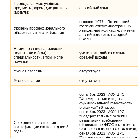
Преподаваемые учебные
предметы, курсы, дисциплины
английский язык
(модули)
высшее, 1976г., Пятигорский
госпединститут иностранных
Уровень профессионального
языков, квалификация: учитель
образования, квалификация
английского языка средней
школы
Наименование направления
подготовки и (или)
учитель английского языка
специальности, в том числе
средней школы
научной
Ученая степень
отсутствует
Ученое звание
отсутствует
сентябрь 2023, МОУ ЦРО
"Формирование и оценка
функциональной грамотности
учащихся" 36 часов;
сентябрь 2023, МОУ ЦРО
"Содержательные аспекты
реализации требований
Сведения о повышении
обновленных ФГОС в контексте
квалификации (за последние 3
ФОП ООО и ФОП СОО" 36 часов;
года)
сентябрь 2023, МОУ ЦРО
"Организация образовательного