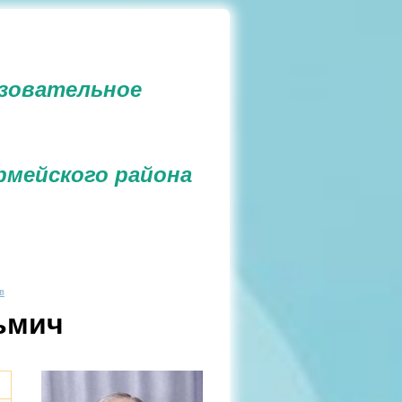
зовательное
рмейского района
в
ьмич