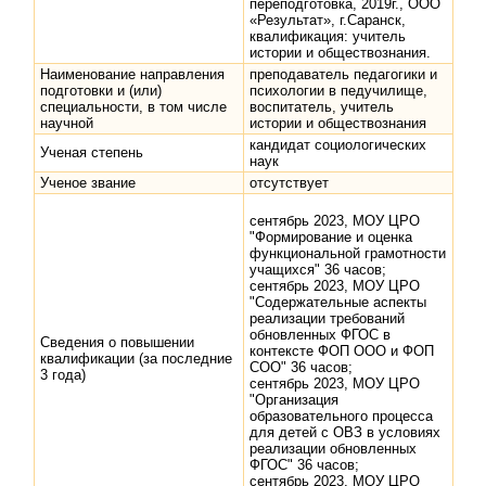
переподготовка, 2019г., ООО
«Результат», г.Саранск,
квалификация: учитель
истории и обществознания.
Наименование направления
преподаватель педагогики и
подготовки и (или)
психологии в педучилище,
специальности, в том числе
воспитатель, учитель
научной
истории и обществознания
кандидат социологических
Ученая степень
наук
Ученое звание
отсутствует
сентябрь 2023, МОУ ЦРО
"Формирование и оценка
функциональной грамотности
учащихся" 36 часов;
сентябрь 2023, МОУ ЦРО
"Содержательные аспекты
реализации требований
обновленных ФГОС в
Сведения о повышении
контексте ФОП ООО и ФОП
квалификации (за последние
СОО" 36 часов;
3 года)
сентябрь 2023, МОУ ЦРО
"Организация
образовательного процесса
для детей с ОВЗ в условиях
реализации обновленных
ФГОС" 36 часов;
сентябрь 2023, МОУ ЦРО