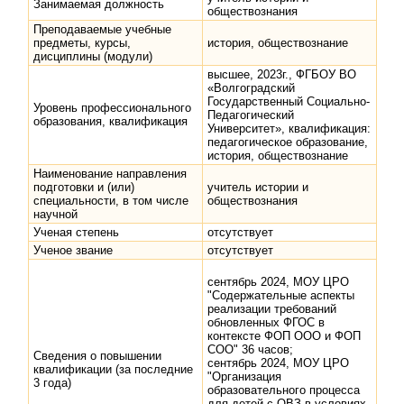
Занимаемая должность
обществознания
Преподаваемые учебные
предметы, курсы,
история, обществознание
дисциплины (модули)
высшее, 2023г., ФГБОУ ВО
«Волгоградский
Государственный Социально-
Уровень профессионального
Педагогический
образования, квалификация
Университет», квалификация:
педагогическое образование,
история, обществознание
Наименование направления
подготовки и (или)
учитель истории и
специальности, в том числе
обществознания
научной
Ученая степень
отсутствует
Ученое звание
отсутствует
сентябрь 2024, МОУ ЦРО
"Содержательные аспекты
реализации требований
обновленных ФГОС в
контексте ФОП ООО и ФОП
СОО" 36 часов;
Сведения о повышении
сентябрь 2024, МОУ ЦРО
квалификации (за последние
"Организация
3 года)
образовательного процесса
для детей с ОВЗ в условиях