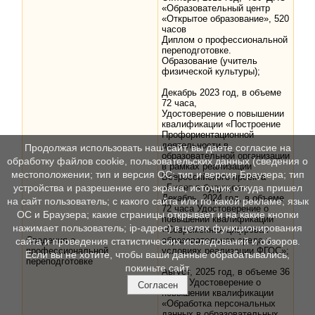
«Образовательный центр
«Открытое образование», 520
часов
Диплом о профессиональной
переподготовке.
Образование (учитель
физической культуры);
Декабрь 2023 год, в объеме
72 часа,
Удостоверение о повышении
квалификации «Построение
Профориентационной
деятельности в
Продолжая использовать наш сайт, вы даете согласие на
образовательной организации
обработку файлов cookie, пользовательских данных (сведения о
в рамках реализации
местоположении; тип и версия ОС; тип и версия Браузера; тип
Всероссийского проекта
«Билет в будущее»;
устройства и разрешение его экрана; источник откуда пришел
Декабрь, 2024 год, в объеме
на сайт пользователь; с какого сайта или по какой рекламе; язык
72 часа Удостоверение о
ОС и Браузера; какие страницы открывает и на какие кнопки
повышении квалификации
нажимает пользователь; ip-адрес) в целях функционирования
«Современная цифровая
Сведения о
образовательная среда в
сайта и проведения статистических исследований и обзоров.
профессиональной
условиях реализации ФГОС»;
Если вы не хотите, чтобы ваши данные обрабатывались,
переподготовке
покиньте сайт.
Август, 2025 год, в объеме 36
часов Удостоверение о
Согласен
повышении квалификации
«Обработка персональных
данных в образовательных