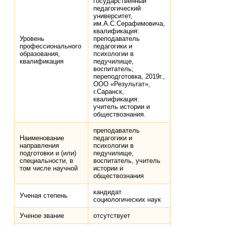
государственный
педагогический
университет,
им.А.С.Серафимовича,
квалификация:
Уровень
преподаватель
профессионального
педагогики и
образования,
психологии в
квалификация
педучилище,
воспитатель;
переподготовка, 2019г.,
ООО «Результат»,
г.Саранск,
квалификация:
учитель истории и
обществознания.
преподаватель
Наименование
педагогики и
направления
психологии в
подготовки и (или)
педучилище,
специальности, в
воспитатель, учитель
том числе научной
истории и
обществознания
кандидат
Ученая степень
социологических наук
Ученое звание
отсутствует