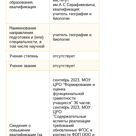
институт
образования,
им.А.С.Серафимовича,
квалификация
квалификация:
учитель географии и
биологии
Наименование
направления
учитель географии и
подготовки и (или)
биологии
специальности, в
том числе научной
Ученая степень
отсутствует
Ученое звание
отсутствует
сентябрь 2023, МОУ
ЦРО "Формирование и
оценка
функциональной
грамотности
учащихся" 36 часов;
сентябрь 2023, МОУ
ЦРО
"Содержательные
аспекты реализации
Сведения о
требований
повышении
обновленных ФГОС в
квалификации (за
контексте ФОП ООО и