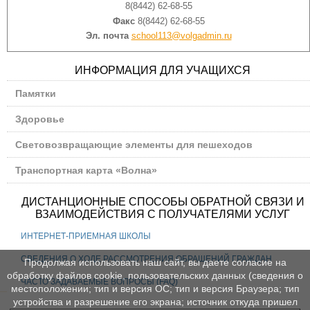
8(8442) 62-68-55
Факс
8(8442) 62-68-55
Эл. почта
school113@volgadmin.ru
ИНФОРМАЦИЯ ДЛЯ УЧАЩИХСЯ
Памятки
Здоровье
Световозвращающие элементы для пешеходов
Транспортная карта «Волна»
ДИСТАНЦИОННЫЕ СПОСОБЫ ОБРАТНОЙ СВЯЗИ И
ВЗАИМОДЕЙСТВИЯ С ПОЛУЧАТЕЛЯМИ УСЛУГ
ИНТЕРНЕТ-ПРИЕМНАЯ ШКОЛЫ
СВЕДЕНИЯ О ХОДЕ РАССМОТРЕНИЯ ОБРАЩЕНИЙ ГРАЖДАН
Продолжая использовать наш сайт, вы даете согласие на
обработку файлов cookie, пользовательских данных (сведения о
ЧАСТО ЗАДАВАЕМЫЕ ВОПРОСЫ (FAQ)
местоположении; тип и версия ОС; тип и версия Браузера; тип
устройства и разрешение его экрана; источник откуда пришел