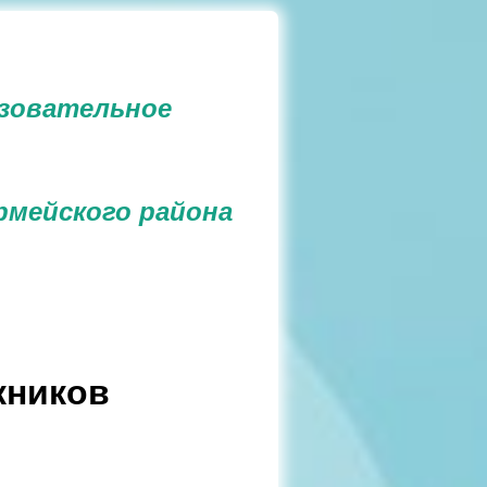
зовательное
рмейского района
кников