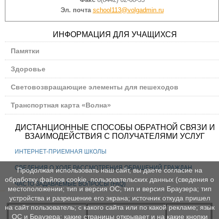
Эл. почта
school113@volgadmin.ru
ИНФОРМАЦИЯ ДЛЯ УЧАЩИХСЯ
Памятки
Здоровье
Световозвращающие элементы для пешеходов
Транспортная карта «Волна»
ДИСТАНЦИОННЫЕ СПОСОБЫ ОБРАТНОЙ СВЯЗИ И
ВЗАИМОДЕЙСТВИЯ С ПОЛУЧАТЕЛЯМИ УСЛУГ
ИНТЕРНЕТ-ПРИЕМНАЯ ШКОЛЫ
СВЕДЕНИЯ О ХОДЕ РАССМОТРЕНИЯ ОБРАЩЕНИЙ ГРАЖДАН
Продолжая использовать наш сайт, вы даете согласие на
обработку файлов cookie, пользовательских данных (сведения о
ЧАСТО ЗАДАВАЕМЫЕ ВОПРОСЫ (FAQ)
местоположении; тип и версия ОС; тип и версия Браузера; тип
устройства и разрешение его экрана; источник откуда пришел
на сайт пользователь; с какого сайта или по какой рекламе; язык
https://edu.gov.ru/
http://www.edu.ru/
ОС и Браузера; какие страницы открывает и на какие кнопки