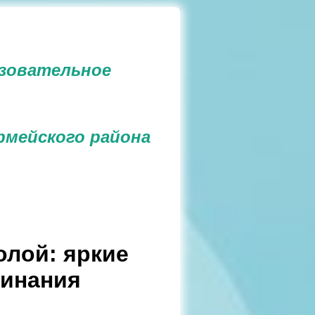
зовательное
рмейского района
олой: яркие
минания